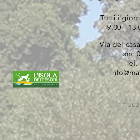
Tutti i gior
9.00 - 13.
Via del cas
snc 
Tel.
info@ma
© 202