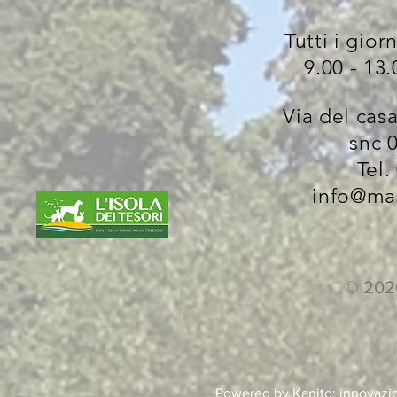
Tutti i gior
9.00 - 13.
Via del cas
snc 
Tel.
info@ma
© 202
Powered by
Kanito
: innovazi